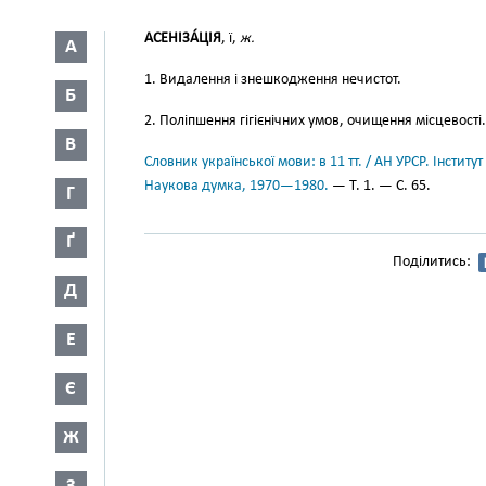
АСЕНІЗА́ЦІЯ
, ї,
ж.
А
1. Видалення і знешкодження нечистот.
Б
2. Поліпшення гігієнічних умов, очищення місцевості.
В
Словник української мови: в 11 тт. / АН УРСР. Інститут
Наукова думка, 1970—1980.
— Т. 1. — С. 65.
Г
Ґ
Поділитись:
Д
Е
Є
Ж