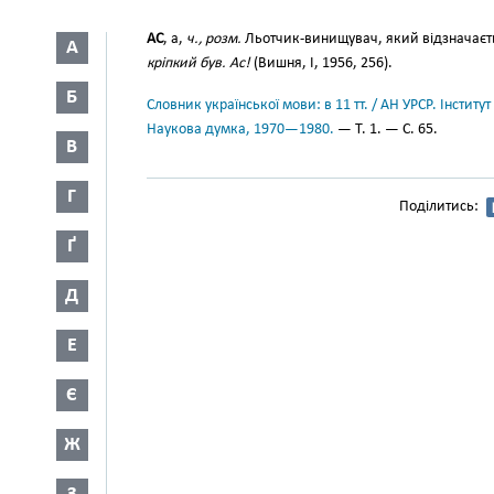
АС
, а,
ч., розм.
Льотчик-винищувач, який відзначаєть
А
кріпкий був. Ас!
(Вишня, І, 1956, 256).
Б
Словник української мови: в 11 тт. / АН УРСР. Інститут
Наукова думка, 1970—1980.
— Т. 1. — С. 65.
В
Г
Поділитись:
Ґ
Д
Е
Є
Ж