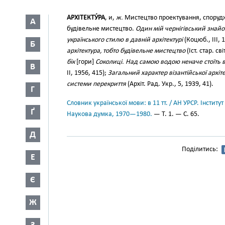
АРХІТЕКТУ́РА
, и,
ж.
Мистецтво проектування, спорудж
А
будівельне мистецтво.
Один мій чернігівський знайо
українського стилю в давній архітектурі
(Коцюб., III, 
Б
архітектура, тобто будівельне мистецтво
(Іст. стар. св
бік
[гори]
Соколиці. Над самою водою неначе стоїть 
В
II, 1956, 415);
Загальний характер візантійської архі
системи перекриття
(Архіт. Рад. Укр., 5, 1939, 41).
Г
Словник української мови: в 11 тт. / АН УРСР. Інститут
Ґ
Наукова думка, 1970—1980.
— Т. 1. — С. 65.
Д
Поділитись:
Е
Є
Ж