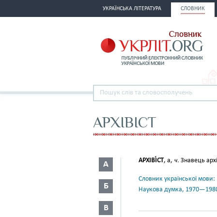
УКРАЇНСЬКА ЛІТЕРАТУРА
СЛОВНИК
АРХІВІСТ
АРХІВІ́СТ
, а,
ч.
Знавець архі
А
Словник української мови: в 
Б
Наукова думка, 1970—198
В