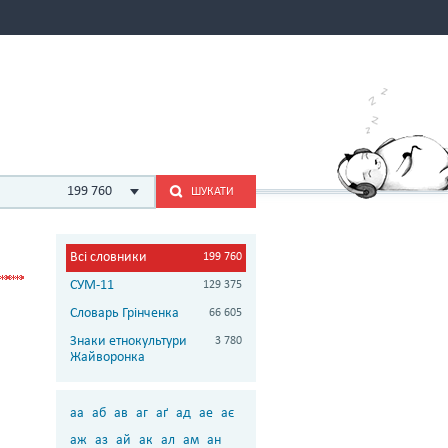
199 760
ШУКАТИ
Всі словники
199 760
СУМ-11
129 375
Словарь Грінченка
66 605
Знаки етнокультури
3 780
Жайворонка
аа
аб
ав
аг
аґ
ад
ае
ає
аж
аз
ай
ак
ал
ам
ан