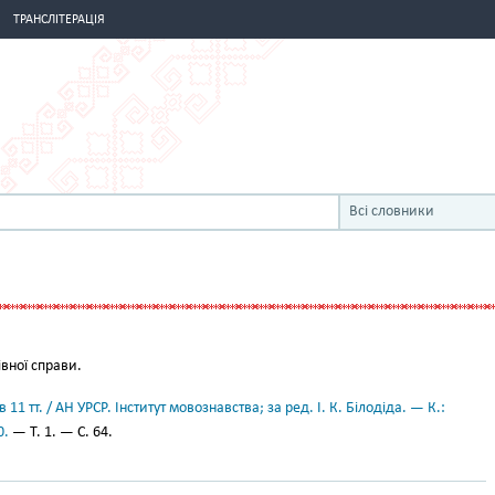
ТРАНСЛІТЕРАЦІЯ
Всі словники
вної справи.
11 тт. / АН УРСР. Інститут мовознавства; за ред. І. К. Білодіда. — К.:
0.
— Т. 1. — С. 64.