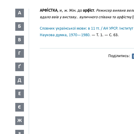
АРФІ́СТКА
, и,
ж.
Жін. до
арфі́ст
.
Режисер виявив велич
А
вдало ввів у виставу.. вуличного співака та арфістку
(
Б
Словник української мови: в 11 тт. / АН УРСР. Інститут
Наукова думка, 1970—1980.
— Т. 1. — С. 63.
В
Г
Поділитись:
Ґ
Д
Е
Є
Ж