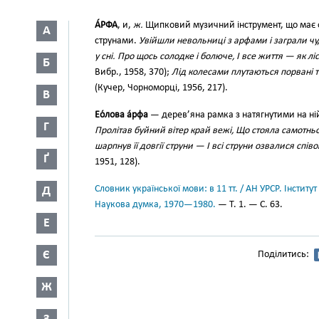
А́РФА
, и,
ж.
Щипковий музичний інструмент, що має ф
А
струнами.
Увійшли невольниці з арфами і заграли чуд
у сні. Про щось солодке і болюче, І все життя — як лі
Б
Вибр., 1958, 370);
Лід колесами плутаються порвані 
(Кучер, Чорноморці, 1956, 217).
В
Ео́лова а́рфа
— дерев’яна рамка з натягнутими на ній 
Г
Пролітав буйний вітер край вежі, Що стояла самотньо
шарпнув її довгії струни — І всі струни озвалися спів
Ґ
1951, 128).
Словник української мови: в 11 тт. / АН УРСР. Інститут
Д
Наукова думка, 1970—1980.
— Т. 1. — С. 63.
Е
Є
Поділитись:
Ж