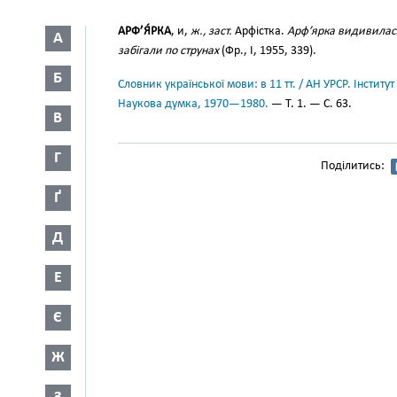
АРФ’Я́РКА
, и,
ж., заст.
Арфістка.
Арф’ярка видивилася
А
забігали по струнах
(Фр., І, 1955, 339).
Б
Словник української мови: в 11 тт. / АН УРСР. Інститут
Наукова думка, 1970—1980.
— Т. 1. — С. 63.
В
Г
Поділитись:
Ґ
Д
Е
Є
Ж