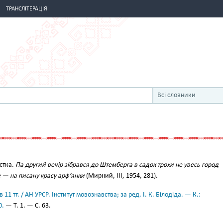
ТРАНСЛІТЕРАЦІЯ
Всі словники
стка.
Па другий вечір зібрався до Штемберга в садок трохи не увесь город
 — на писану красу арф’янки
(Мирний, III, 1954, 281).
11 тт. / АН УРСР. Інститут мовознавства; за ред. І. К. Білодіда. — К.:
0.
— Т. 1. — С. 63.