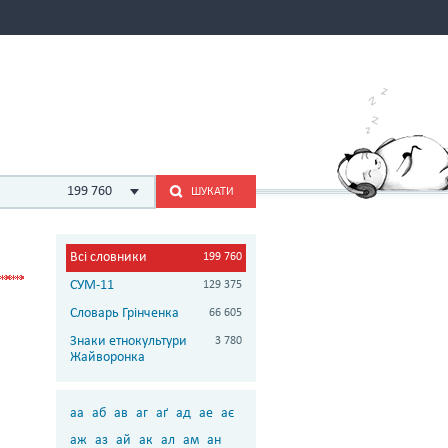
199 760
ШУКАТИ
Всі словники
199 760
СУМ-11
129 375
Словарь Грінченка
66 605
Знаки етнокультури
3 780
Жайворонка
аа
аб
ав
аг
аґ
ад
ае
ає
аж
аз
ай
ак
ал
ам
ан