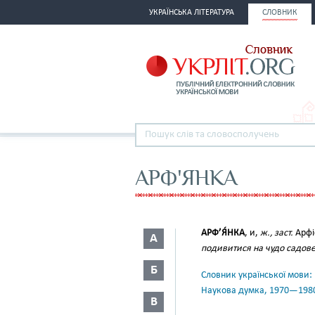
УКРАЇНСЬКА ЛІТЕРАТУРА
СЛОВНИК
АРФ'ЯНКА
АРФ’Я́НКА
, и,
ж., заст.
Арфі
А
подивитися на чудо садове
Б
Словник української мови: в 
Наукова думка, 1970—198
В