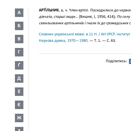
АРТІ́ЛЬНИК
, а,
ч.
Член артілі.
Посходилися до червоног
А
дівчата, старші люди…
(Вишня, І, 1956, 414);
По селу
схвильованих артільників і гнали їх до громадських 
Б
Словник української мови: в 11 тт. / АН УРСР. Інститут
В
Наукова думка, 1970—1980.
— Т. 1. — С. 63.
Г
Поділитись:
Ґ
Д
Е
Є
Ж