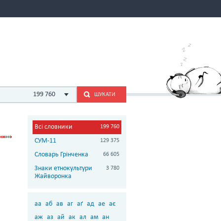
199 760
ШУКАТИ
Всі словники
199 760
СУМ-11
129 375
Словарь Грінченка
66 605
Знаки етнокультури
3 780
Жайворонка
аа
аб
ав
аг
аґ
ад
ае
ає
аж
аз
ай
ак
ал
ам
ан