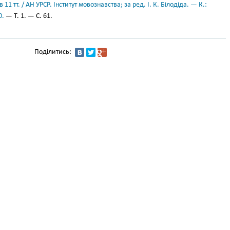
11 тт. / АН УРСР. Інститут мовознавства; за ред. І. К. Білодіда. — К.:
0.
— Т. 1. — С. 61.
Поділитись: