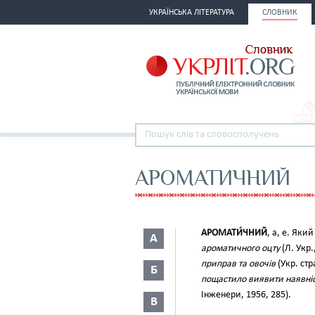
УКРАЇНСЬКА ЛІТЕРАТУРА
СЛОВНИК
АРОМАТИЧНИЙ
АРОМАТИ́ЧНИЙ
, а, е. Як
А
ароматичного оцту
(Л. Укр.,
приправ та овочів
(Укр. стр
Б
пощастило виявити наявніс
Інженери, 1956, 285).
В