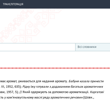
ТРАНСЛІТЕРАЦІЯ
Всі словники
ий має аромат, уживається для надання аромату.
Бабуня казала принести
 III, 1952, 635);
Рідку їжу готували з додаванням багатьох ароматичних
ави, 1957, 5); // Який одержують за допомогою ароматизації.
Каргатові
ть у кам’яновугільному маслі ряду ароматичних речовин
(Шовк.,