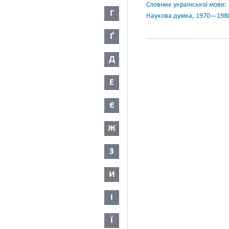
Словник української мови: в 
Г
Наукова думка, 1970—198
Ґ
Д
Е
Є
Ж
З
И
І
Ї