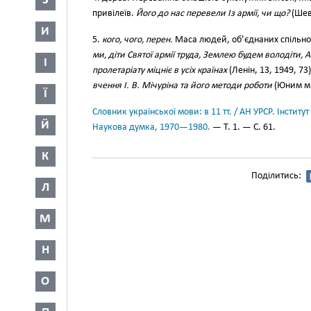
З
привілеїв.
Його до нас перевели Із армії, чи що?
(Шевч
И
5.
кого, чого, перен.
Маса людей, об’єднаних спільною
ми, діти Святої армії труда, Землею будем володіти, 
І
пролетаріату міцніє в усіх країнах
(Ленін, 13, 1949, 73
вчення І. В. Мічуріна та його методи роботи
(Юним міч
Ї
Словник української мови: в 11 тт. / АН УРСР. Інститут
Й
Наукова думка, 1970—1980.
— Т. 1. — С. 61.
К
Поділитись:
Л
М
Н
О