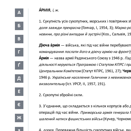
А́РМІЯ
,
ї, ж.
А
1. Сукупність усіх сухопутних, морських і повітряни
Б
доля завжди прекрасна
(Гончар, І, 1954, 3);
Марко ро
новини, про різні випадки й зустрічі
(Коз., Сальвія, 19
В
Ді́юча а́рмія
— війська, які під час війни перебувают
Г
командування послати його в діючу армію на фронт
(
А́рмія
— назва армії Радянського Союзу з 1946 р.
Пар
Ґ
діяльності керуються Програмою і Статутом КПРС і п
Центральним Комітетом
(Статут КПРС, 1961, 27);
Черво
1946 р.
Українське населення Галичини з невимовною
Д
визволительку
(Іст. УРСР, II, 1957, 191).
Е
2. Сухопутні збройні сили.
Є
3. З’єднання, що складається з кількох корпусів або
операцій під час війни.
Приморська армія генерала П
Ж
шалений натиск фашистських військ
(Кучер, Чорномо
4.
дорев.
Переважна більшість сухопутних військ, яка