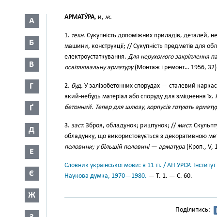
АРМАТУ́РА
, и,
ж.
А
1.
техн.
Сукупність допоміжних приладів, деталей, не
Б
машини, конструкції; // Сукупність предметів для об
електроустаткування.
Для нерухомого закріплення па
В
освітлювальну арматуру
(Монтаж і ремонт… 1956, 32)
Г
2.
буд.
У залізобетонних спорудах — сталевий каркас;
який-небудь матеріал або споруду для зміцнення їх.
Ґ
бетонний. Тепер для шлюзу, корпусів готують армату
3.
заст.
Зброя, обладунок; риштунок; //
мист.
Скульпт
Д
обладунку, що використовується з декоративною м
половини; у більшій половині — арматура
(Кроп., V, 
Е
Словник української мови: в 11 тт. / АН УРСР. Інститут
Є
Наукова думка, 1970—1980.
— Т. 1. — С. 60.
Ж
Поділитись: