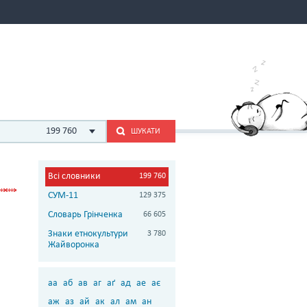
199 760
ШУКАТИ
Всі словники
199 760
СУМ-11
129 375
Словарь Грінченка
66 605
Знаки етнокультури
3 780
Жайворонка
аа
аб
ав
аг
аґ
ад
ае
ає
аж
аз
ай
ак
ал
ам
ан