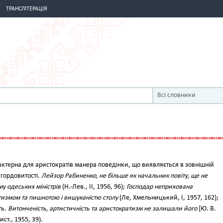
ТРАНСЛІТЕРАЦІЯ
Всі словники
ктерна для аристократів манера поведінки, що виявляється в зовнішній
 гордовитості.
Лейзор Рабиненко, не більше як начальник повіту, ще не
у одеських міністрів
(Н.-Лев., II, 1956, 96);
Господар неприхована
тизмом та пишнотою і вишуканістю столу
(Ле, Хмельницький, І, 1957, 162);
ть.
Витонченість, артистичність та аристократизм не залишали його
[Ю. В.
ст., 1955, 39).