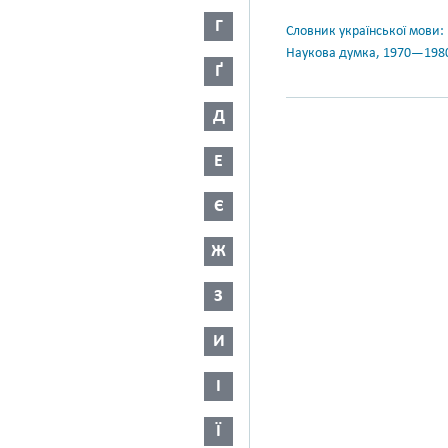
Г
Словник української мови: в 
Наукова думка, 1970—198
Ґ
Д
Е
Є
Ж
З
И
І
Ї