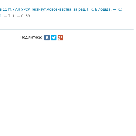
11 тт. / АН УРСР. Інститут мовознавства; за ред. І. К. Білодіда. — К.:
0.
— Т. 1. — С. 59.
Поділитись: