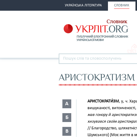
УКРАЇНСЬКА ЛІТЕРАТУРА
СЛОВНИК
АРИСТОКРАТИЗМ
АРИСТОКРАТИ́ЗМ
, у,
ч.
Хара
А
вишуканості, витонченості,
мав гонору й аристократизм
Б
хизувався своїм аристокра
// Благородство, шляхетніс
В
Шумського] (Моє життя в ми