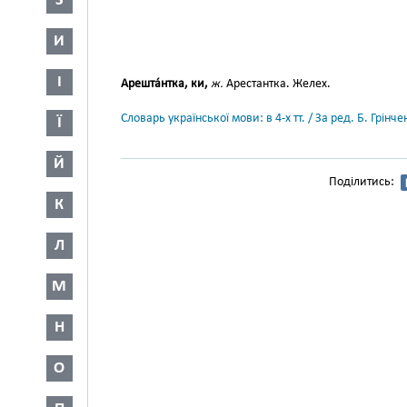
З
И
І
Арешта́нтка, ки,
ж.
Арестантка. Желех.
Словарь української мови: в 4-х тт. / За ред. Б. Грін
Ї
Й
Поділитись:
К
Л
М
Н
О