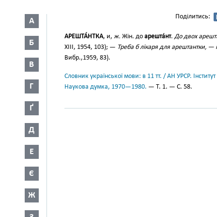
Поділитись:
А
АРЕШТА́НТКА
, и,
ж.
Жін. до
арешта́нт
.
До двох арешт
Б
XIII, 1954, 103); —
Треба б лікаря для арештантки, 
Вибр.,1959, 83).
В
Словник української мови: в 11 тт. / АН УРСР. Інститут
Г
Наукова думка, 1970—1980.
— Т. 1. — С. 58.
Ґ
Д
Е
Є
Ж