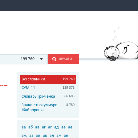
199 760
ШУКАТИ
Всі словники
199 760
СУМ-11
129 375
Словарь Грінченка
66 605
Знаки етнокультури
3 780
Жайворонка
аа
аб
ав
аг
аґ
ад
ае
ає
аж
аз
ай
ак
ал
ам
ан