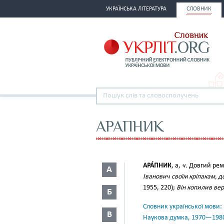
УКРАЇНСЬКА ЛІТЕРАТУРА
СЛОВНИК
АРАПНИК
АРА́ПНИК
, а,
ч.
Довгий рем
А
Іванович своїм кріпакам, 
1955, 220);
Він копилив вер
Б
Словник української мови: в 
В
Наукова думка, 1970—198