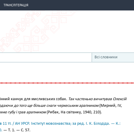
ТРАНСЛІТЕРАЦІЯ
Всі словники
інний канчук для мисливських собак.
Так частенько вичитував Олексій
додаючи до того ще більше снаги черкеським арапником
(Мирний, IV,
хню губу і грав арапником
(Рибак, На світанку, 1940, 210).
11 тт. / АН УРСР. Інститут мовознавства; за ред. І. К. Білодіда. — К.:
0.
— Т. 1. — С. 57.