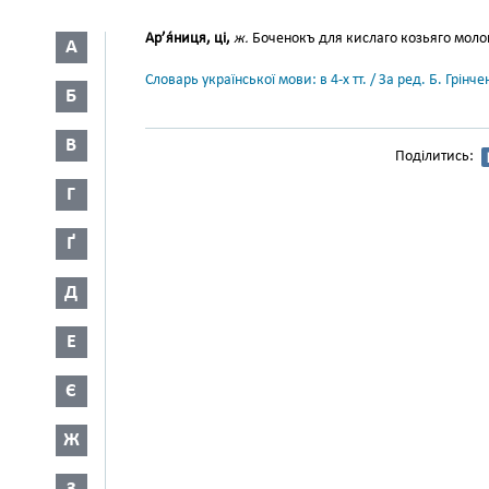
Ар’я́ниця, ці,
ж.
Боченокъ для кислаго козьяго молока
А
Словарь української мови: в 4-х тт. / За ред. Б. Грін
Б
В
Поділитись:
Г
Ґ
Д
Е
Є
Ж