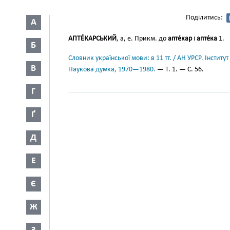
Поділитись:
А
АПТЕ́КАРСЬКИЙ
, а, е. Прикм. до
апте́кар
і
апте́ка
1.
Б
Словник української мови: в 11 тт. / АН УРСР. Інститут
В
Наукова думка, 1970—1980.
— Т. 1. — С. 56.
Г
Ґ
Д
Е
Є
Ж