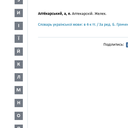
З
И
Апте́карський, а, е.
Аптекарскій. Желех.
Словарь української мови: в 4-х тт. / За ред. Б. Грін
І
Ї
Поділитись:
Й
К
Л
М
Н
О