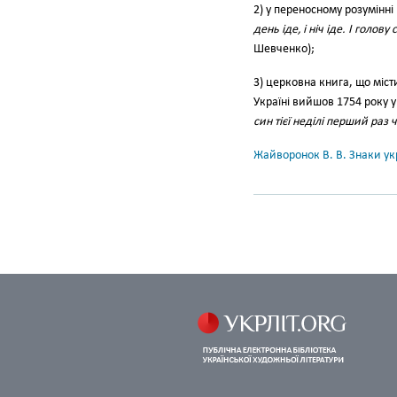
2) у переносному розу­мінн
день іде, і ніч іде. І голо
Шевченко);
3) церковна кни­га, що міс
Україні вийшов 1754 року у
син тієї неділі пер­ший раз
Жайворонок В. В. Знаки укр