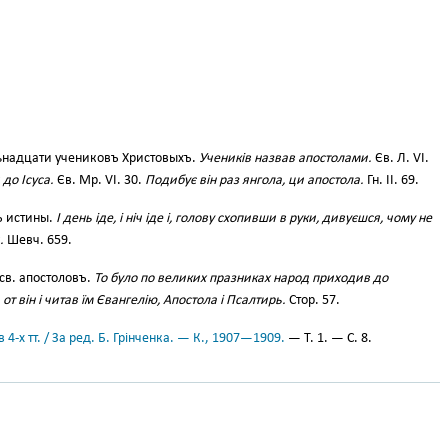
вѣнадцати учениковъ Христовыхъ.
Учеників назвав апостолами.
Єв. Л. VI.
до Ісуса.
Єв. Мр. VI. 30.
Подибує він раз янгола, ци апостола.
Гн. II. 69.
ъ истины.
І день іде, і ніч іде і, голову схопивши в руки, дивуєшся, чому не
.
Шевч. 659.
 св. апостоловъ.
То було по великих празниках народ приходив до
т він і читав їм Євангелію, Апостола і Псалтирь.
Стор. 57.
 4-х тт. / За ред. Б. Грінченка. — К., 1907—1909.
— Т. 1. — С. 8.