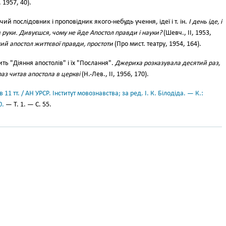
 1957, 40).
чий послідовник і проповідник якого-небудь учення, ідеї і т. ін.
І день іде, і
 в руки. Дивуєшся, чому не йде Апостол правди і науки?
(Шевч., II, 1953,
й апостол життєвої правди, простоти
(Про мист. театру, 1954, 164).
ть "Діяння апостолів" і їх "Послання".
Джериха розказувала десятий раз,
 раз читав апостола в церкві
(Н.-Лев., II, 1956, 170).
11 тт. / АН УРСР. Інститут мовознавства; за ред. І. К. Білодіда. — К.:
0.
— Т. 1. — С. 55.