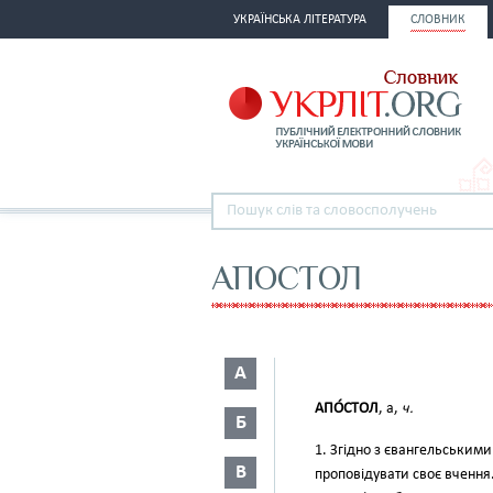
УКРАЇНСЬКА ЛІТЕРАТУРА
СЛОВНИК
АПОСТОЛ
А
АПО́СТОЛ
, а,
ч.
Б
1. Згідно з євангельським
В
проповідувати своє вчення