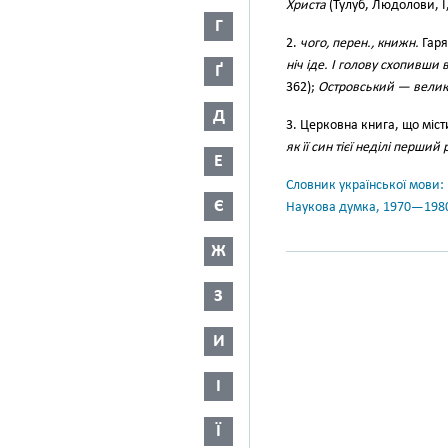
Христа
(Тулуб, Людолови, І,
Г
2.
чого, перен., книжн.
Гаря
ніч іде. І голову схопивши
Ґ
362);
Островський — велики
Д
3. Церковна книга, що місти
як її син тієї неділі перший
Е
Словник української мови: в 
Є
Наукова думка, 1970—198
Ж
З
И
І
Ї