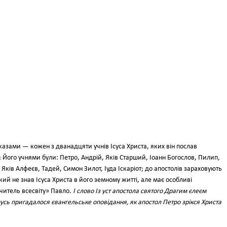
азами — кожен з дванадцяти учнів Ісуса Христа, яких він по­слав
 Його учнями були: Петро, Андрій, Яків Старший, Іоанн Богослов, Пилип,
 Яків Алфеєв, Тадей, Симон Зилот, Іуда Іскаріот; до апостолів зараховують
кий не знав Ісуса Христа в його земному житті, але має осо­бливі
вчитель всесвіту» Павло.
І слово Із уст апостола святого Драгим єле­єм
усь пригадалося євангельське оповідан­ня, як апостол Петро зрікся Христа