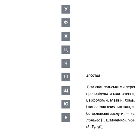
У
Ф
Х
Ц
Ч
апо́стол
—
Ш
1) за євангельськими перек
Щ
проповідувати своє вчення;
Варфоломій, Матвій, Хо­ма,
Ю
і «апостола язични­цтва», я
богословські заслуги, — «
Я
потекло
(Т. Шевченко);
Чом
(З. Тулуб);