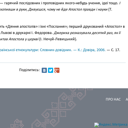
і — гарячий послідовник і проповідник якого-небудь учення, ідеї тощо.
І
­ву схопивши в руки, Дивуєшся, чому не йде Апостол правди і науки
(Т.
тить «Діяння апостолів» і їхні «Послання»; перший друко­ваний «Апостол» в
 Львові в друкарні І. Федорова.
Джериха розказувала десятий раз, як її
 читав Апостола у церкві
(І. Нечуй-Левицький).
аїнської етнокультури: Словник-довідник. — К.: Довіра, 2006.
— С. 17.
Поділитись:
ПРО НАС
А