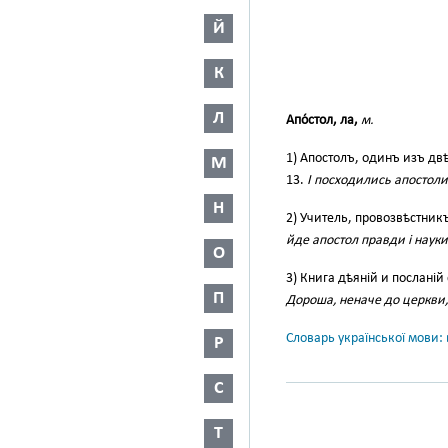
Й
К
Л
Апо́стол, ла,
м.
1) Апостолъ, одинъ изъ д
М
13.
І посходились апостоли 
Н
2) Учитель, провозвѣстник
йде апостол правди і науки
О
3) Книга дѣяній и посланій
П
Дороша, неначе до церкви, о
Словарь української мови: в
Р
С
Т