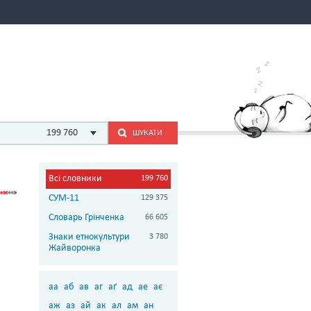
199 760
ШУКАТИ
Всі словники
199 760
СУМ-11
129 375
Словарь Грінченка
66 605
Знаки етнокультури
3 780
Жайворонка
аа
аб
ав
аг
аґ
ад
ае
ає
аж
аз
ай
ак
ал
ам
ан