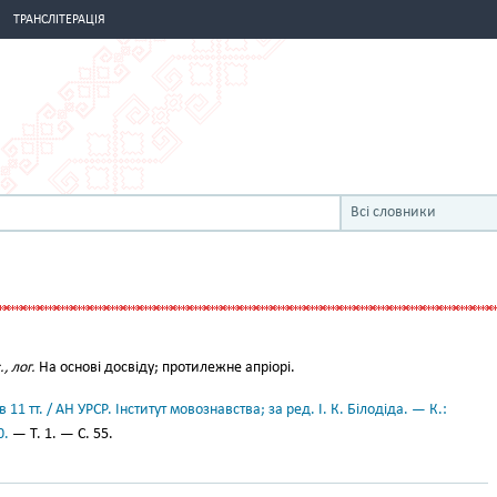
ТРАНСЛІТЕРАЦІЯ
Всі словники
, лог.
На основі досвіду; протилежне апріорі.
11 тт. / АН УРСР. Інститут мовознавства; за ред. І. К. Білодіда. — К.:
0.
— Т. 1. — С. 55.