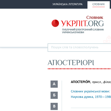
УКРАЇНСЬКА ЛІТЕРАТУРА
СЛОВНИК
АПОСТЕРІОРІ
АПОСТЕРІО́РІ
,
присл., філос.
А
Словник української мови: в 
Б
Наукова думка, 1970—198
В