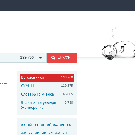
199 760
ШУКАТИ
Всі словники
199 760
СУМ-11
129 375
Словарь Грінченка
66 605
Знаки етнокультури
3 780
Жайворонка
аа
аб
ав
аг
аґ
ад
ае
ає
аж
аз
ай
ак
ал
ам
ан