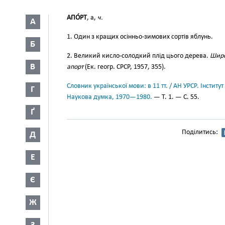
АПО́РТ
, а,
ч.
А
1. Один з кращих осінньо-зимових сортів яблунь.
Б
2. Великий кисло-солодкий плід цього дерева.
Широ
В
апорт
(Ек. геогр. СРСР, 1957, 355).
Словник української мови: в 11 тт. / АН УРСР. Інститут
Г
Наукова думка, 1970—1980.
— Т. 1. — С. 55.
Ґ
Поділитись:
Д
Е
Є
Ж