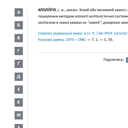
АПОЛО́ГІЯ
, ї,
ж., книжн.
Усний або писемний захист, 
А
поширеним методом апології капіталістичної систем
капіталізм в нових умовах як "новий", докорінно змі
Б
Словник української мови: в 11 тт. / АН УРСР. Інститут
В
Наукова думка, 1970—1980.
— Т. 1. — С. 55.
Г
Поділитись:
Ґ
Д
Е
Є
Ж