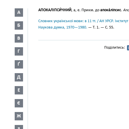
АПОКАЛІПСИ́ЧНИЙ
, а, е. Прикм. до
апока́ліпсис
.
Апо
А
Словник української мови: в 11 тт. / АН УРСР. Інститут
Б
Наукова думка, 1970—1980.
— Т. 1. — С. 55.
В
Поділитись:
Г
Ґ
Д
Е
Є
Ж