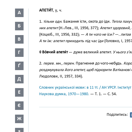
АПЕТИ́Т
, у,
ч.
А
1.
тільки одн.
Бажання їсти, охота до їди.
Тепла паху
Б
них апетит
(Н.-Лев., III, 1956, 377);
Апетит здоровий, 
(Коцюб., III, 1956, 332); —
А ти чого не їси? —..пита
В
А ти їж: апетит приходить під час їди
(Головко, І, 1957
Г
◊ Во́вчий апети́т
— дуже великий апетит.
У нього з’
2.
перев. мн., перен.
Прагнення до чого-небудь.
Коро
Ґ
роздмухувала його апетит, щоб підкорити Ватіканові 
Людолови, II, 1957, 334).
Д
Словник української мови: в 11 тт. / АН УРСР. Інститут
Е
Наукова думка, 1970—1980.
— Т. 1. — С. 54.
Є
Поділитись:
Ж