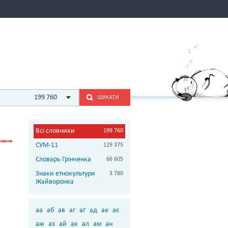
199 760
ШУКАТИ
Всі словники
199 760
СУМ-11
129 375
Словарь Грінченка
66 605
Знаки етнокультури
3 780
Жайворонка
аа
аб
ав
аг
аґ
ад
ае
ає
аж
аз
ай
ак
ал
ам
ан