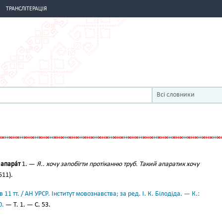
ТРАНСЛІТЕРАЦІЯ
Всі словники
о
апара́т
1. —
Я.. хочу запобігти протіканню труб. Такий апаратик хочу
511).
11 тт. / АН УРСР. Інститут мовознавства; за ред. І. К. Білодіда. — К.:
0.
— Т. 1. — С. 53.