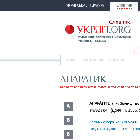
УКРАЇНСЬКА ЛІТЕРАТУРА
СЛОВНИК
АПАРАТИК
АПАРА́ТИК
, а,
ч.
Зменш. д
А
вигадати…
(Донч., I, 1956, 
Б
Словник української мови: в 
Наукова думка, 1970—198
В