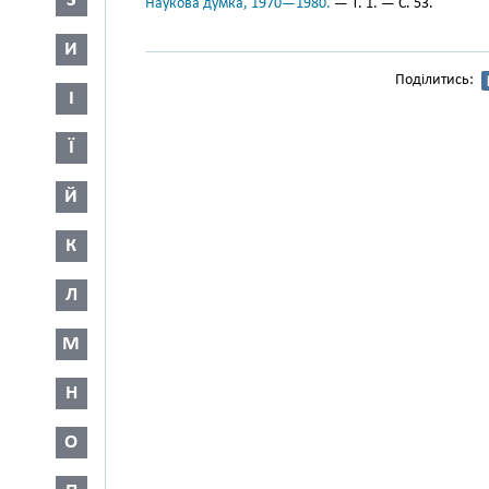
З
Наукова думка, 1970—1980.
— Т. 1. — С. 53.
И
Поділитись:
І
Ї
Й
К
Л
М
Н
О