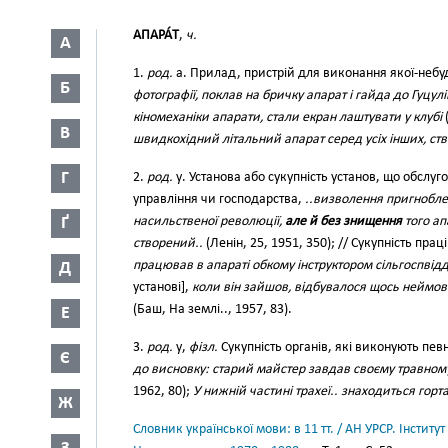
АПАРА́Т
,
ч.
А
1.
род.
а. Прилад, пристрій для виконання якої-небу
Б
фотографії, поклав на бричку апарат і гайда до Гуцулі
кіномеханіки апарати, стали екран лаштувати у клубі
(
В
швидкохідний літальний апарат серед усіх інших, с
Г
2.
род.
у. Установа або сукупність установ, що обслу
управління чи господарства,
..визволення пригнобле
Ґ
насильственої революції,
але й без знищення
того ап
створений..
(Ленін, 25, 1951, 350); // Сукупність прац
працював в апараті обкому інструктором сільгоспвідд
Д
установі],
коли він зайшов, відбувалося щось неймовір
(Баш, На землі.., 1957, 83).
Е
3.
род.
у,
фізл.
Сукупність органів, які виконують певн
Є
до висновку: старий майстер завдав своєму травному
1962, 80);
У нижній частині трахеї.. знаходиться гор
Ж
Словник української мови: в 11 тт. / АН УРСР. Інститут