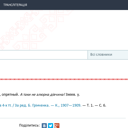
ТРАНСЛІТЕРАЦІЯ
Всі словники
, опрятный.
А таки не алюрна дівчина!
Зміев. у.
 4-х тт. / За ред. Б. Грінченка. — К., 1907—1909.
— Т. 1. — С. 6.
Поділитись: