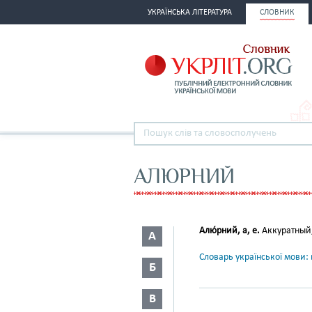
УКРАЇНСЬКА ЛІТЕРАТУРА
СЛОВНИК
АЛЮРНИЙ
Алю́рний, а, е.
Аккуратный
А
Словарь української мови: в
Б
В