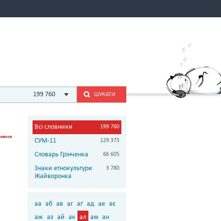
199 760
ШУКАТИ
Всі словники
199 760
СУМ-11
129 375
Словарь Грінченка
66 605
Знаки етнокультури
3 780
Жайворонка
аа
аб
ав
аг
аґ
ад
ае
ає
аж
аз
ай
ак
ал
ам
ан