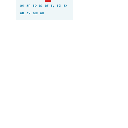
ао
ап
ар
ас
ат
ау
аф
ах
ац
ач
аш
ая