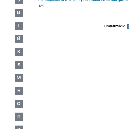
З
189.
И
І
Поділитись:
Й
К
Л
М
Н
О
П