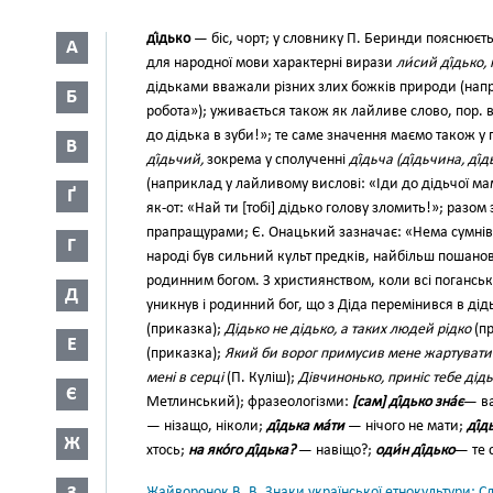
ді́дько
— біс, чорт; у словнику П. Беринди пояснюєт
А
для народної мови характерні вирази
ли́сий ді́дько, 
дідь­ками вважали різних злих божків природи (напр
Б
робо­та»); уживається також як лайливе слово, пop. в
до дідька в зуби!»; те саме значення маємо також у
В
ді́дьчий,
зокрема у сполученні
ді́дьча (ді́дьчина, ді́д
(наприклад у лайливому вислові: «Іди до дідьчої ма
Ґ
як-от: «Най ти [тобі] дідько голову зломить!»; разом
пра­пращурами; Є. Онацький зазна­чає: «Нема сумнів
Г
наро­ді був сильний культ предків, най­більш пошано
родин­ним богом. З християнством, коли всі поганські
Д
уникнув і ро­динний бог, що з Діда перемінився в ді
(приказка);
Дідько не дідько, а таких людей рідко
(п
Е
(приказка);
Який би ворог примусив мене жартувати і
мені в серці
(П. Куліш);
Дів­чинонько, приніс тебе дід
Є
Метлинський); фразеологізми:
[сам] ді́дько зна́є
— ва
— нізащо, ні­коли;
ді́дька ма́ти
— нічого не ма­ти;
ді́д
Ж
хтось;
на яко́го ді́дька?
— навіщо?;
оди́н ді́дько
— те 
Жайворонок В. В. Знаки української етнокультури: С