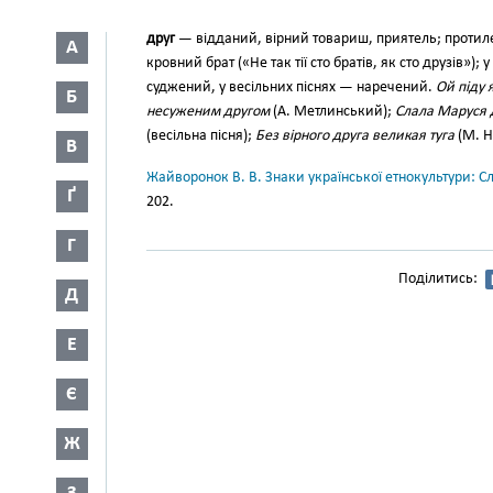
друг
— відданий, вірний товариш, приятель; протилеж
А
кровний брат («Не так тії сто бра­тів, як сто друзів»)
суджений, у весільних піс­нях — наречений.
Ой піду 
Б
несуженим другом
(А. Метлинський);
Слала Маруся 
(весільна пісня);
Без вірного друга великая туга
(М. Н
В
Жайворонок В. В. Знаки української етнокультури: С
Ґ
202.
Г
Поділитись:
Д
Е
Є
Ж