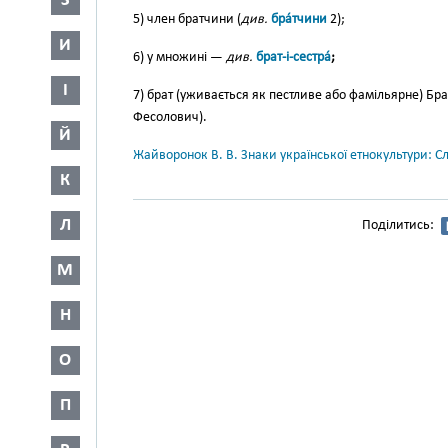
З
5) член братчини (
див.
бра́тчини
2);
И
6) у множині —
див.
брат-і-сестра́
;
І
7) брат (уживається як пестливе або фамільярне) Бр
Фесолович).
Й
Жайворонок В. В. Знаки української етнокультури: С
К
Л
Поділитись:
М
Н
О
П