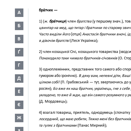
бра́тчик —
А
1) (
ж.
бра́тчиця
)
член
братства
(у першому знач.), тов
Б
цвинтар на мед, що титар і братчики по старому зви
Часто виділи його
[отця]
Анастасія братчики вночі, іду
В
в дівочім братстві
(Леся Українка);
Ґ
2) член козацької Січі, козацького товариства (звідс
Понаходило таки чимало братчиків-січовиків
(О. Сто
Г
3) одноплемінник, представник того самого або спор
гумором або іронічно).
В дяку вам, непевні діти, Ваші
Д
цілком собі!
(П. Грабовський — тут, зверта­ючись до укра
росіян);
Бо вже як наш братчик, українець, гне з себе 
Е
укладено, то вже й жди, що він самого розумного у ре­
(Д. Мордовець);
Є
4) взагалі товариш, приятель, од­нодумець (спочатку
Ж
лосердний, що маю робити, Тяжко мені без братчиків 
та гуляє з братчиками
(Панас Мирний);