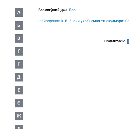
Всемогу́щий
див.
Бог
.
А
Жайворонок В. В. Знаки української етнокультури: С
Б
В
Поділитись:
Ґ
Г
Д
Е
Є
Ж