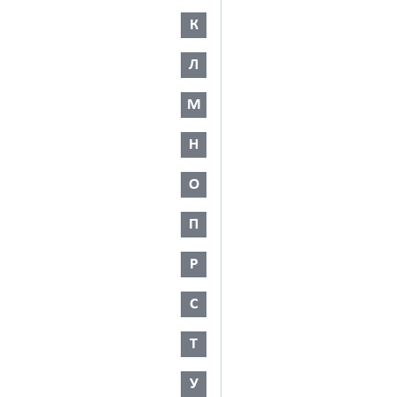
К
Л
М
Н
О
П
Р
С
Т
У