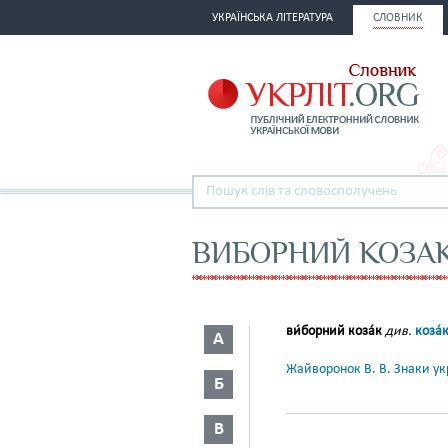
УКРАЇНСЬКА ЛІТЕРАТУРА
СЛОВНИК
ВИБОРНИЙ КОЗА
ви́борний коза́к
див.
коза́
А
Жайворонок В. В. Знаки укр
Б
В