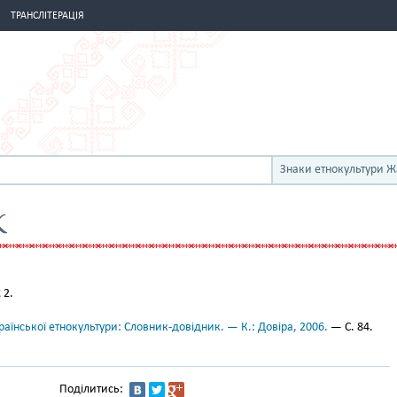
ТРАНСЛІТЕРАЦІЯ
Знаки етнокультури 
К
к
2.
аїнської етнокультури: Словник-довідник. — К.: Довіра, 2006.
— С. 84.
Поділитись: