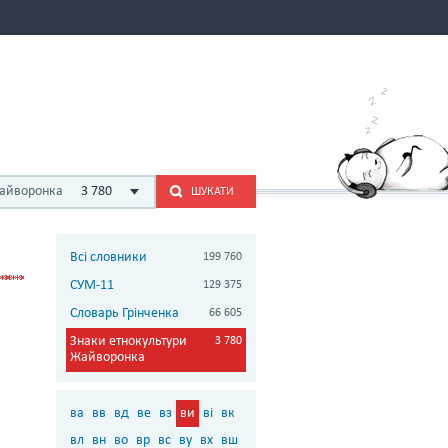
Жайворонка
3 780
ШУКАТИ
Всі словники
199 760
СУМ-11
129 375
Словарь Грінченка
66 605
Знаки етнокультури
3 780
Жайворонка
ва
вв
вд
ве
вз
ви
ві
вк
вл
вн
во
вр
вс
ву
вх
вш