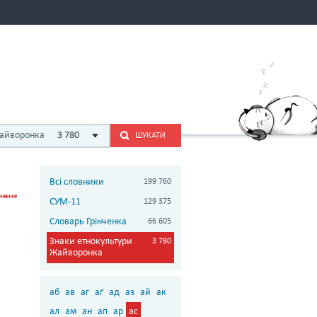
Жайворонка
3 780
ШУКАТИ
Всі словники
199 760
СУМ-11
129 375
Словарь Грінченка
66 605
Знаки етнокультури
3 780
Жайворонка
аб
ав
аг
аґ
ад
аз
ай
ак
ал
ам
ан
ап
ар
ас