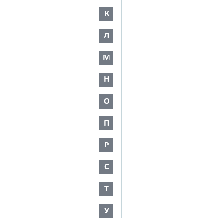
К
Л
М
Н
О
П
Р
С
Т
У