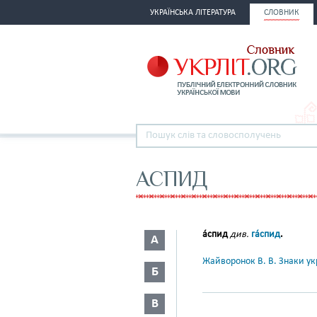
УКРАЇНСЬКА ЛІТЕРАТУРА
СЛОВНИК
АСПИД
а́спид
див.
га́спид
.
А
Жайворонок В. В. Знаки укр
Б
В