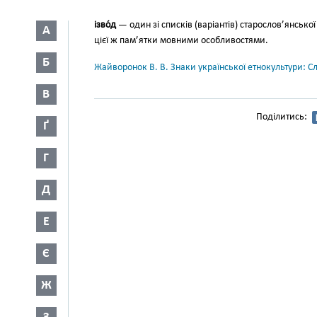
ізво́д
— один зі списків (варіан­тів) старослов’янської
А
цієї ж пам’ятки мовними особли­востями.
Б
Жайворонок В. В. Знаки української етнокультури: С
В
Поділитись:
Ґ
Г
Д
Е
Є
Ж