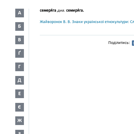
семеря́га
див.
семиря́га.
А
Жайворонок В. В. Знаки української етнокультури: С
Б
В
Поділитись:
Ґ
Г
Д
Е
Є
Ж