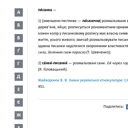
пи́санка
—
А
1) (зменшено-пест­ливе —
пи́саночка
) розмальоване 
Б
дерев’яне, яйце; роз­писується різноманітним орна
кожен колір у писанковому розпису має власну симв
В
життя, усього живо­го; звичай розмальовувати писан
здавна писанки наділялися охоронними властивост
Ґ
село, Зеленим гаєм поросло
(Т. Шев­ченко);
Г
2)
са́нки́-писанки́
— розма­льовані сани.
Ей через го
(Я. Головацький).
Д
Жайворонок В. В. Знаки української етнокультури: С
451.
Е
Є
Поділитись:
Ж