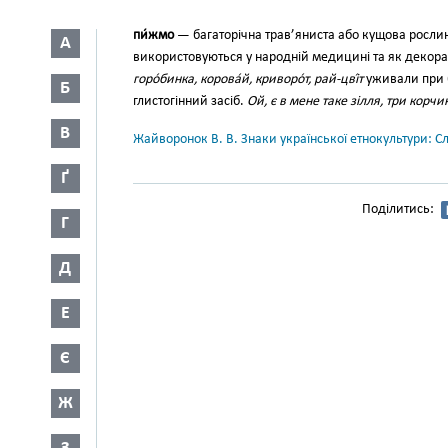
пи́жмо
— багаторічна трав’янис­та або кущова росли
А
використовуються у народній ме­дицині та як декор
горо́бинка, корова́й, криворо́т, рай-цві́т
уживали при б
Б
глистогінний засіб.
Ой, є в мене таке зілля, три кор
В
Жайворонок В. В. Знаки української етнокультури: С
Ґ
Поділитись:
Г
Д
Е
Є
Ж