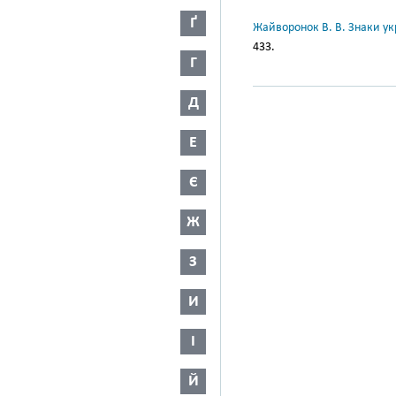
Ґ
Жайворонок В. В. Знаки укр
433.
Г
Д
Е
Є
Ж
З
И
І
Й