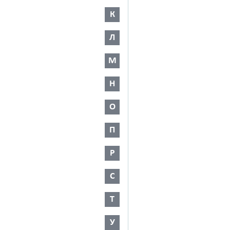
К
Л
М
Н
О
П
Р
С
Т
У