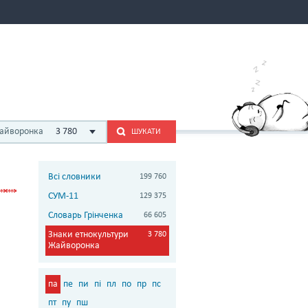
Жайворонка
3 780
ШУКАТИ
Всі словники
199 760
СУМ-11
129 375
Словарь Грінченка
66 605
Знаки етнокультури
3 780
Жайворонка
па
пе
пи
пі
пл
по
пр
пс
пт
пу
пш