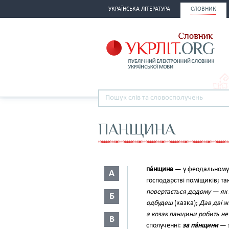
УКРАЇНСЬКА ЛІТЕРАТУРА
СЛОВНИК
ПАНЩИНА
па́нщина
— у феодальному с
А
господарстві поміщиків; т
повертається додому — як 
Б
одбудеш
(казка);
Дав дві ж
а козак панщини робить не
В
сполученні:
за па́нщини
— з