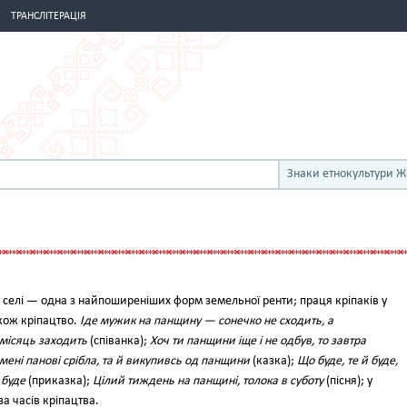
ТРАНСЛІТЕРАЦІЯ
Знаки етнокультури 
елі — одна з найпоширеніших форм зе­мельної ренти; праця кріпаків у
акож кріпацтво.
Іде мужик на панщину — сонечко не сходить, а
місяць заходить
(спі­ванка);
Хоч ти панщини іще і не од­був, то завтра
мені панові срібла, та й вику­пивсь од панщини
(казка);
Що буде, те й буде,
 буде
(приказка);
Цілий тиждень на панщині, толока в суботу
(піс­ня); у
а часів кріпацтва.