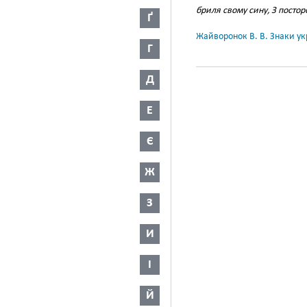
бриля свому сину, З постор
Ґ
Жайворонок В. В. Знаки укр
Г
Д
Е
Є
Ж
З
И
І
Й