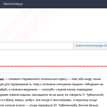
ТРАНСЛІТЕРАЦІЯ
Знаки етнокультури 
ець
) — елемент старовинного селянського одягу — пояс або шнур, яким
ари для підтримання їх, тому з селянина кепкували міщани: «Міщанин на­
убрій, а селянин міщанина — сологуб»: служив також знаряддям
урами ловили відьом, накидаючи їм на шию; як говорить П. Чубинський,
в собаку, вовка, жабу», але очкур її таки втримає.
З переляку очкур
не скільки влізло — очкур перервали
(П. Чу­бинський);
Виплів батько