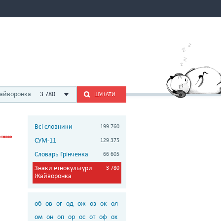
Жайворонка
3 780
ШУКАТИ
Всі словники
199 760
СУМ-11
129 375
Словарь Грінченка
66 605
Знаки етнокультури
3 780
Жайворонка
об
ов
ог
од
ож
оз
ок
ол
ом
он
оп
ор
ос
от
оф
ох