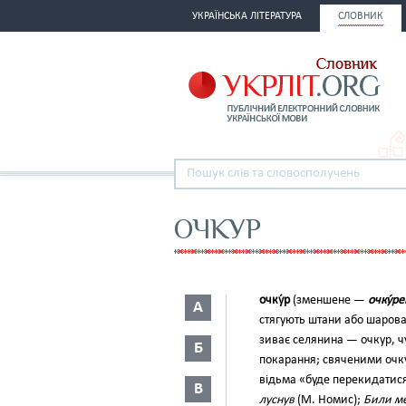
УКРАЇНСЬКА ЛІТЕРАТУРА
СЛОВНИК
ОЧКУР
очку́р
(зменшене —
очку́р
А
стя­гують штани або шаров
зиває селянина — очкур, ч
Б
покаран­ня; свяченими очк
відьма «буде перекидатися 
В
луснув
(М. Номис);
Били ме