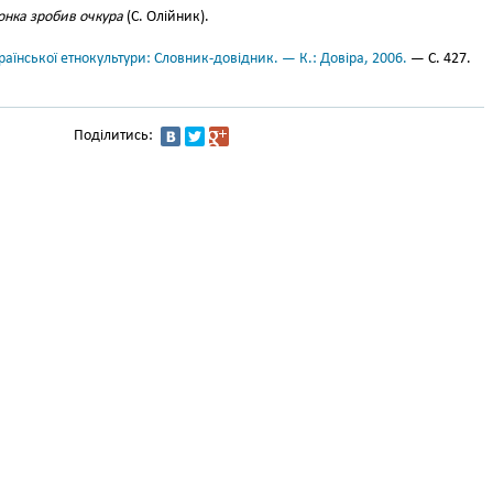
онка зробив оч­кура
(С. Олійник).
аїнської етнокультури: Словник-довідник. — К.: Довіра, 2006.
— С. 427.
Поділитись: