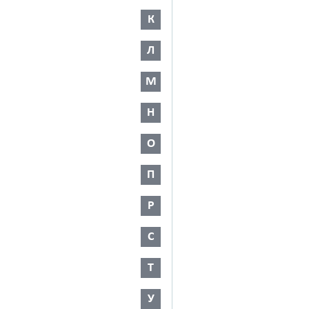
К
Л
М
Н
О
П
Р
С
Т
У