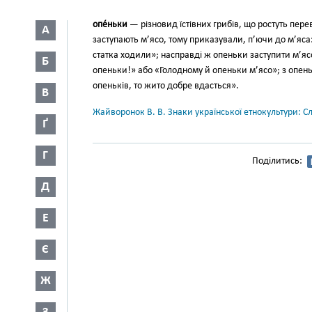
опе́ньки
— різновид їстівних грибів, що ростуть перев
А
заступають м’ясо, тому приказу­вали, п’ючи до м’яса
статка ходили»; насправді ж опеньки заступити м’ясо
Б
опеньки!» або «Голодному й опеньки м’ясо»; з опен
опеньків, то жито добре вдасть­ся».
В
Жайворонок В. В. Знаки української етнокультури: С
Ґ
Г
Поділитись:
Д
Е
Є
Ж