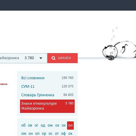
Жайворонка
3 780
ШУКАТИ
Всі словники
199 760
СУМ-11
129 375
Словарь Грінченка
66 605
Знаки етнокультури
3 780
Жайворонка
об
ов
ог
од
ож
оз
ок
ол
ом
он
оп
ор
ос
от
оф
ох