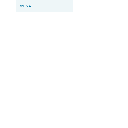
оч
ощ