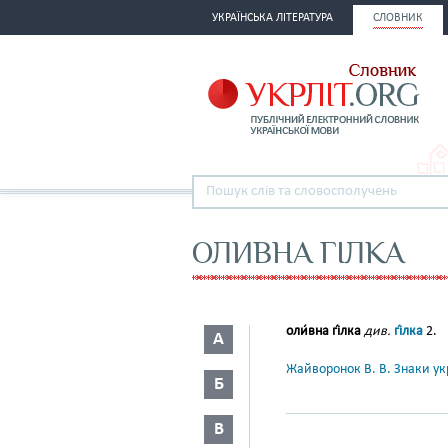
УКРАЇНСЬКА ЛІТЕРАТУРА
СЛОВНИК
ОЛИВНА ГІЛКА
оли́вна гі́лка
див.
гі́лка
2.
А
Жайворонок В. В. Знаки укр
Б
В