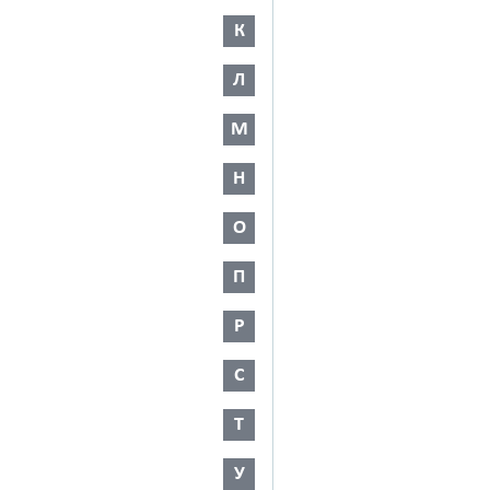
К
Л
М
Н
О
П
Р
С
Т
У