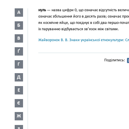
нуль
— назва цифри 0, що озна­чає відсутність величи
А
означає збільшення його в десять разів; означає прост
як космічне яйце, що поєднує в собі два першо-почат
Б
їх паруванню відбувається зв’язок між світами.
В
Жайворонок В. В. Знаки української етнокультури: С
Ґ
Поділитись:
Г
Д
Е
Є
Ж