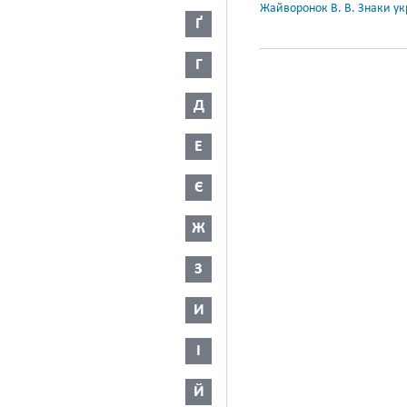
Жайворонок В. В. Знаки укр
Ґ
Г
Д
Е
Є
Ж
З
И
І
Й