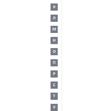
К
Л
М
Н
О
П
Р
С
Т
У