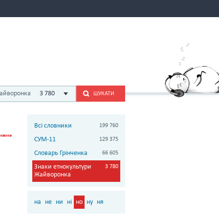
Жайворонка
3 780
ШУКАТИ
Всі словники
199 760
СУМ-11
129 375
Словарь Грінченка
66 605
Знаки етнокультури
3 780
Жайворонка
на
не
ни
ні
но
ну
ня