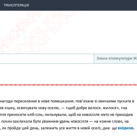
ТРАНСЛІТЕРАЦІЯ
Знаки етнокультури 
наго­ди переселення в нове помешкан­ня; пов’язане зі звичаями пускати в
рів кішку, освячувати нову оселю, — «щоб добре велося, жилося», «на
лля приносити хліб-сіль; пильнували, щоб на новосілля ніхто не прихо­див
в
почи́н
закликала бути уважним удень новосілля — на кожне слово, на
, як пройде цей день, залежить усе жит­тя в новій оселі;
див. ще
вхо́дини
.