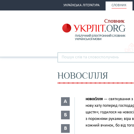
УКРАЇНСЬКА ЛІТЕРАТУРА
СЛОВНИК
НОВОСІЛЛЯ
новосі́лля
— святкування з 
А
нову хату поперед господа
щастя»; годилося на новосі
Б
з порожніми руками; віра 
кожний вчинок, бо від того
В