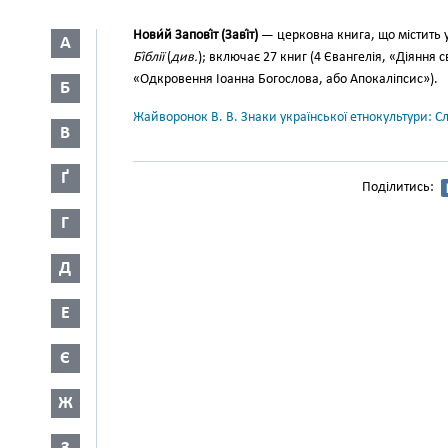
Нови́й Запові́т (Заві́т)
— церков­на книга, що містить у
А
Бі́блії
(
див.
); включає 27 книг (4 Євангелія, «Діяння 
«Од­кровення Іоанна Богослова, або Апокаліпсис»).
Б
Жайворонок В. В. Знаки української етнокультури: С
В
Ґ
Поділитись:
Г
Д
Е
Є
Ж