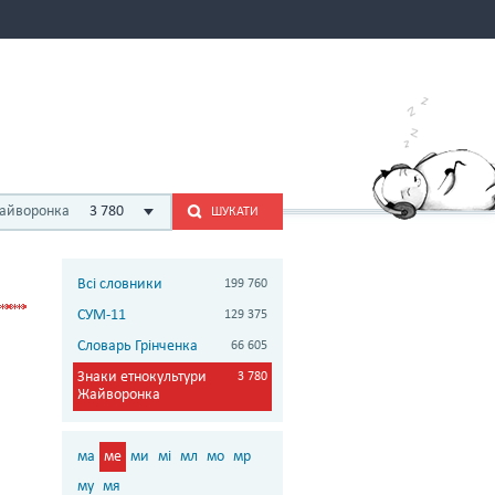
Жайворонка
3 780
ШУКАТИ
Всі словники
199 760
СУМ-11
129 375
Словарь Грінченка
66 605
Знаки етнокультури
3 780
Жайворонка
ма
ме
ми
мі
мл
мо
мр
му
мя