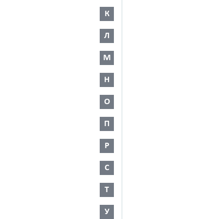
К
Л
М
Н
О
П
Р
С
Т
У