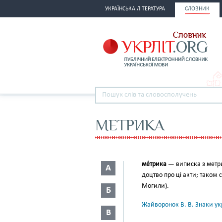
УКРАЇНСЬКА ЛІТЕРАТУРА
СЛОВНИК
МЕТРИКА
ме́трика
— виписка з метри
А
доцтво про ці акти; також 
Могили).
Б
Жайворонок В. В. Знаки укр
В