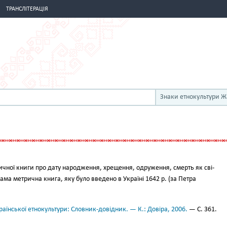
ТРАНСЛІТЕРАЦІЯ
Знаки етнокультури 
чної книги про дату народження, хре­щення, одруження, смерть як сві­
сама метрична книга, яку було введено в Україні 1642 р. (за Петра
аїнської етнокультури: Словник-довідник. — К.: Довіра, 2006.
— С. 361.