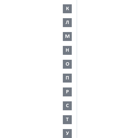
К
Л
М
Н
О
П
Р
С
Т
У