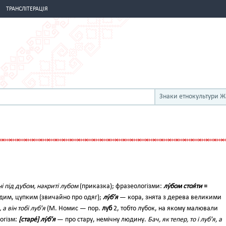
ТРАНСЛІТЕРАЦІЯ
Знаки етнокультури 
ні під дубом, накриті лубом
(приказка); фразеологізми:
лу́бом стоя́ти
=
дим, цупким (звичайно про одяг);
лу́б’я
— кора, знята з дерева великими
 а він тобі луб’я
(М. Номис — пop.
луб
2, тобто лубок, на якому малювали
огізм:
[старе́] лу́б’я
— про ста­ру, немічну людину.
Бач, як тепер, то і луб’я, а