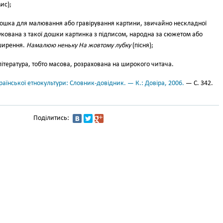
ис);
ошка для малювання або гравірування картини, звичайно нескладної
кована з такої дошки кар­тинка з підписом, народна за сю­жетом або
ширення.
Намалюю неньку На жовтому лубку
(пісня);
ітература, тобто масова, розрахована на широкого читача.
аїнської етнокультури: Словник-довідник. — К.: Довіра, 2006.
— С. 342.
Поділитись: