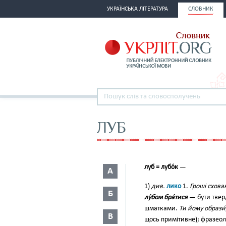
УКРАЇНСЬКА ЛІТЕРАТУРА
СЛОВНИК
ЛУБ
луб = лубо́к
—
А
1)
див.
лико
1.
Гро­ші схова
Б
лу́бом бра́тися
— бути твер
шматками.
Ти йому об­рази́,
В
щось примітивне); фра­зеол