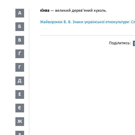
кі́нва
— великий дерев’яний ку­холь.
А
Жайворонок В. В. Знаки української етнокультури: С
Б
В
Поділитись:
Ґ
Г
Д
Е
Є
Ж