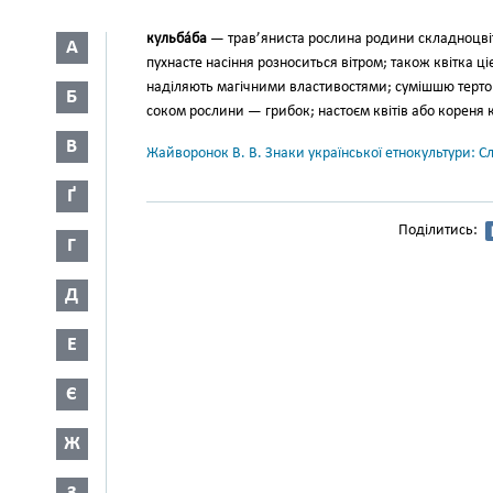
кульба́ба
— трав’яниста рослина родини складноцвіти
А
пухнасте насіння розноситься вітром; також квітка ці
наділяють магічни­ми властивостями; сумішшю терто­
Б
соком рослини — гри­бок; настоєм квітів або кореня
В
Жайворонок В. В. Знаки української етнокультури: С
Ґ
Поділитись:
Г
Д
Е
Є
Ж