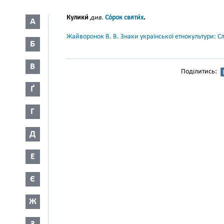
Кулики́
див.
Со́рок святи́х
.
А
Жайворонок В. В. Знаки української етнокультури: С
Б
В
Поділитись:
Ґ
Г
Д
Е
Є
Ж