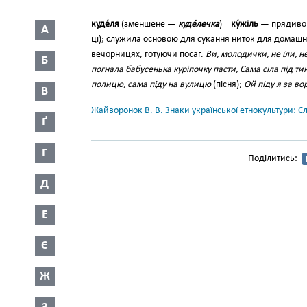
куде́ля
(зменшене —
куде́лечка
) =
ку́жіль
— прядиво а
А
ці); служила основою для сукання ниток для домашн
ве­чорницях, готуючи посаг.
Ви, мо­лодички, не їли, 
Б
погнала бабусенька куріпочку пасти, Сама сіла під 
полицю, сама піду на вулицю
(пісня);
Ой піду я за во
В
Жайворонок В. В. Знаки української етнокультури: С
Ґ
Г
Поділитись:
Д
Е
Є
Ж