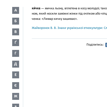
ки́чка
— мичка льону, вплетена в косу молодої; також
А
ном, який носили заміжні жінки під очіпком або чіпц
ченка: «Лимар кичку зашиває».
Б
Жайворонок В. В. Знаки української етнокультури: С
В
Ґ
Поділитись:
Г
Д
Е
Є
Ж